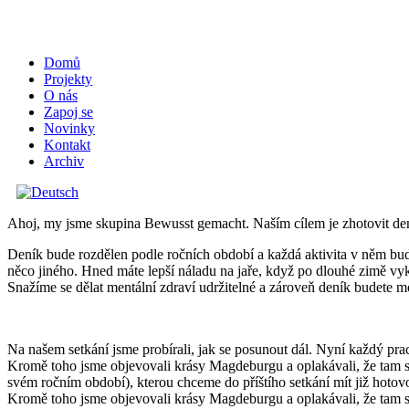
Domů
Projekty
O nás
Zapoj se
Novinky
Kontakt
Archiv
Ahoj, my jsme skupina Bewusst gemacht. Naším cílem je zhotovit deník
Deník bude rozdělen podle ročních období a každá aktivita v něm bu
něco jiného. Hned máte lepší náladu na jaře, když po dlouhé zimě vyk
Snažíme se dělat mentální zdraví udržitelné a zároveň deník budete 
Na našem setkání jsme probírali, jak se posunout dál. Nyní každý prac
Kromě toho jsme objevovali krásy Magdeburgu a oplakávali, že tam s n
svém ročním období), kterou chceme do příštího setkání mít již hotov
Kromě toho jsme objevovali krásy Magdeburgu a oplakávali, že tam s 