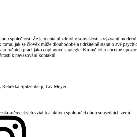
žitelnou společnost. Že je mentální zdraví v souvislosti s výzvami mode
 tomu, jak se člověk může dlouhodobě a udržitelně starat o své psychic
tématu ručních prací jako copingové strategie. Kromě toho chceme upoz
žitostí k navazování kontaktů.
vá, Rebekka Spitzenberg, Liv Meyer
česko-německých vztahů a aktivní spolupráci obou sousedních zemí.