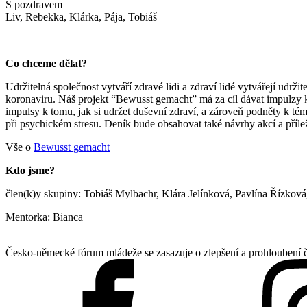
S pozdravem
Liv, Rebekka, Klárka, Pája, Tobiáš
Co chceme dělat?
Udržitelná společnost vytváří zdravé lidi a zdraví lidé vytvářejí udr
koronaviru. Náš projekt “Bewusst gemacht” má za cíl dávat impulzy k
impulsy k tomu, jak si udržet duševní zdraví, a zároveň podněty k 
při psychickém stresu. Deník bude obsahovat také návrhy akcí a příle
Vše o
Bewusst gemacht
Kdo jsme?
člen(k)y skupiny: Tobiáš Mylbachr, Klára Jelínková, Pavlína Řízko
Mentorka: Bianca
Česko-německé fórum mládeže se zasazuje o zlepšení a prohloubení 