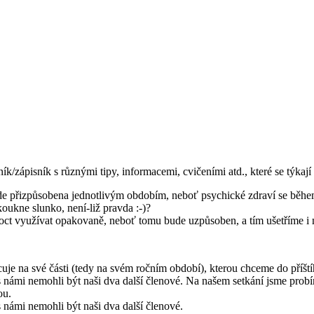
/zápisník s různými tipy, informacemi, cvičeními atd., které se týkají
de přizpůsobena jednotlivým obdobím, neboť psychické zdraví se během
oukne slunko, není-liž pravda :-)?
moct využívat opakovaně, neboť tomu bude uzpůsoben, a tím ušetříme i 
uje na své části (tedy na svém ročním období), kterou chceme do příští
ámi nemohli být naši dva další členové. Na našem setkání jsme probíral
ou.
námi nemohli být naši dva další členové.