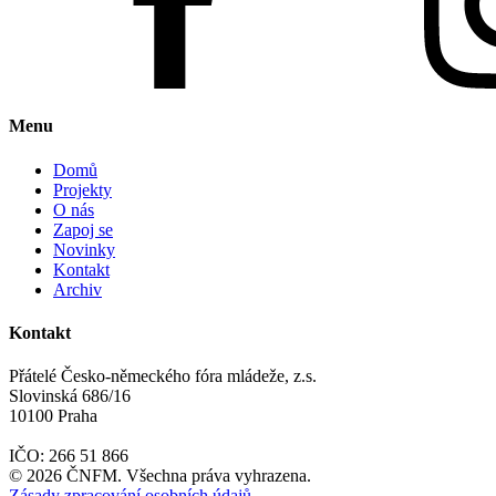
Menu
Domů
Projekty
O nás
Zapoj se
Novinky
Kontakt
Archiv
Kontakt
Přátelé Česko-německého fóra mládeže, z.s.
Slovinská 686/16
10100 Praha
IČO: 266 51 866
©
2026
ČNFM. Všechna práva vyhrazena.
Zásady zpracování osobních údajů