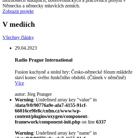
možnostech studijních, dobrovolnických a pracovních pobytů v
Německu a německy mluvících zemích.
Zobrazit projekt
V mediích
Všechny články
29.04.2023
Radio Prague International
Fusion kuchyně a stolní hry: Česko-německé fórum mládeže
slaví konec svého funkčního období. (Článek v němčině)
Více
autor: Jörg Pranger
Warning
: Undefined array key "value" in
/data/9/0/90776a9e-afa7-4155-91cf-
66016ce9fe8c/cnfm.cz/www/wp-
content/plugins/oxygen/component-
framework/component-init.php
on line
6337
Warning
: Undefined array key "name" in