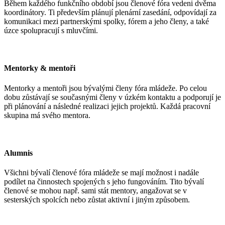
Během každého funkčního období jsou členové fóra vedeni dvěma
koordinátory. Ti především plánují plenární zasedání, odpovídají za
komunikaci mezi partnerskými spolky, fórem a jeho členy, a také
úzce spolupracují s mluvčími.
Mentorky & mentoři
Mentorky a mentoři jsou bývalými členy fóra mládeže. Po celou
dobu zůstávají se současnými členy v úzkém kontaktu a podporují je
při plánování a následné realizaci jejich projektů. Každá pracovní
skupina má svého mentora.
Alumnis
Všichni bývalí členové fóra mládeže se mají možnost i nadále
podílet na činnostech spojených s jeho fungováním. Tito bývalí
členové se mohou např. sami stát mentory, angažovat se v
sesterských spolcích nebo zůstat aktivní i jiným způsobem.