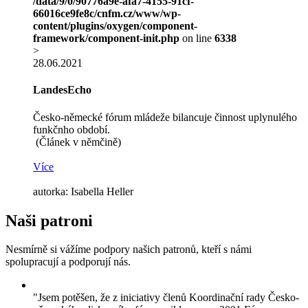
/data/9/0/90776a9e-afa7-4155-91cf-
66016ce9fe8c/cnfm.cz/www/wp-
content/plugins/oxygen/component-
framework/component-init.php
on line
6338
>
28.06.2021
LandesEcho
Česko-německé fórum mládeže bilancuje činnost uplynulého
funkčnho období.
(Článek v němčině)
Více
autorka: Isabella Heller
Naši patroni
Nesmírně si vážíme podpory našich patronů, kteří s námi
spolupracují a podporují nás.
"Jsem potěšen, že z iniciativy členů Koordinační rady Česko-