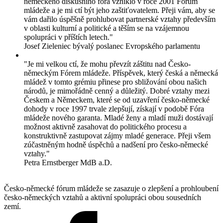
německého diskusního fóra vzniklo v roce 2001 Fórum
mládeže a je mi ctí být jeho zaštiťovatelem. Přeji vám, aby se
vám dařilo úspěšně prohlubovat partnerské vztahy především
v oblasti kulturní a politické a těším se na vzájemnou
spolupráci v příštích letech."
Josef Zieleniec
bývalý poslanec Evropského parlamentu
"Je mi velkou ctí, že mohu převzít záštitu nad Česko-
německým Fórem mládeže. Příspěvek, který česká a německá
mládež v tomto grémiu přinese pro sbližování obou našich
národů, je mimořádně cenný a důležitý. Dobré vztahy mezi
Českem a Německem, které se od uzavření česko-německé
dohody v roce 1997 trvale zlepšují, získají v podobě Fóra
mládeže nového garanta. Mladé ženy a mladí muži dostávají
možnost aktivně zasahovat do politického procesu a
konstruktivně zastupovat zájmy mladé generace. Přeji všem
zúčastněným hodně úspěchů a nadšení pro česko-německé
vztahy."
Petra Ernstberger
MdB a.D.
Česko-německé fórum mládeže se zasazuje o zlepšení a prohloubení
česko-německých vztahů a aktivní spolupráci obou sousedních
zemí.