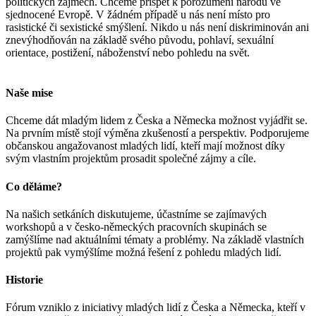
politických zájmech. Chceme přispět k porozumění národů ve
sjednocené Evropě. V žádném případě u nás není místo pro
rasistické či sexistické smýšlení. Nikdo u nás není diskriminován ani
znevýhodňován na základě svého původu, pohlaví, sexuální
orientace, postižení, náboženství nebo pohledu na svět.
Naše mise
Chceme dát mladým lidem z Česka a Německa možnost vyjádřit se.
Na prvním místě stojí výměna zkušeností a perspektiv. Podporujeme
občanskou angažovanost mladých lidí, kteří mají možnost díky
svým vlastním projektům prosadit společné zájmy a cíle.
Co děláme?
Na našich setkáních diskutujeme, účastníme se zajímavých
workshopů a v česko-německých pracovních skupinách se
zamýšlíme nad aktuálními tématy a problémy. Na základě vlastních
projektů pak vymýšlíme možná řešení z pohledu mladých lidí.
Historie
Fórum vzniklo z iniciativy mladých lidí z Česka a Německa, kteří v