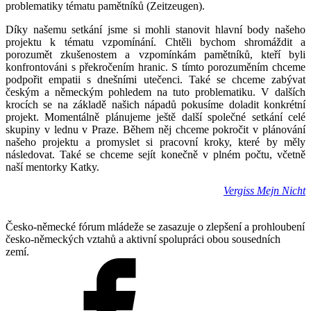
problematiky tématu pamětníků (Zeitzeugen).
Díky našemu setkání jsme si mohli stanovit hlavní body našeho
projektu k tématu vzpomínání. Chtěli bychom shromáždit a
porozumět zkušenostem a vzpomínkám pamětníků, kteří byli
konfrontováni s překročením hranic. S tímto porozuměním chceme
podpořit empatii s dnešními utečenci. Také se chceme zabývat
českým a německým pohledem na tuto problematiku. V dalších
krocích se na základě našich nápadů pokusíme doladit konkrétní
projekt. Momentálně plánujeme ještě další společné setkání celé
skupiny v lednu v Praze. Během něj chceme pokročit v plánování
našeho projektu a promyslet si pracovní kroky, které by měly
následovat. Také se chceme sejít konečně v plném počtu, včetně
naší mentorky Katky.
Vergiss Mejn Nicht
Česko-německé fórum mládeže se zasazuje o zlepšení a prohloubení
česko-německých vztahů a aktivní spolupráci obou sousedních
zemí.