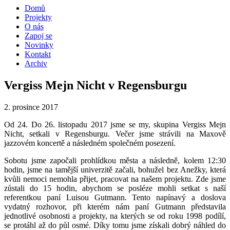
Domů
Projekty
O nás
Zapoj se
Novinky
Kontakt
Archiv
Vergiss Mejn Nicht v Regensburgu
2. prosince 2017
Od 24. Do 26. listopadu 2017 jsme se my, skupina Vergiss Mejn
Nicht, setkali v Regensburgu. Večer jsme strávili na Maxově
jazzovém koncertě a následném společném posezení.
Sobotu jsme započali prohlídkou města a následně, kolem 12:30
hodin, jsme na tamější univerzitě začali, bohužel bez Anežky, která
kvůli nemoci nemohla přijet, pracovat na našem projektu. Zde jsme
zůstali do 15 hodin, abychom se posléze mohli setkat s naší
referentkou paní Luisou Gutmann. Tento napínavý a doslova
vydatný rozhovor, při kterém nám paní Gutmann představila
jednotlivé osobnosti a projekty, na kterých se od roku 1998 podílí,
se protáhl až do půl osmé. Díky tomu jsme získali dobrý náhled do