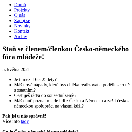
Domů
Projekty
O nás
Zapoj se
Novinky
Kontakt
Archiv
Staň se členem/členkou Česko-německého
fóra mládeže!
5. května 2021
Je ti mezi 16 a 25 lety?
Máš nové nápady, které bys chtěl/a realizovat a podělit se o ně
s ostatními?
Cestuješ rád/a do sousední země?
Máš chuť poznat mladé lidi z Česka a Německa a zažít česko-
německou spolupráci na vlastní kůži?
Pak jsi u nás správně!
Více info
tady
Co je Česko-německé fórum mládeže?