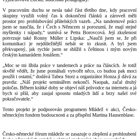
V pracovním duchu se nesla také část třetího dne, kdy pracovní
skupiny využili volný čas k dokončení článků a zároveň měli
prostor pro prohlubování přátelských vazeb. „Na tandemové práci
jsem se naučila, že i Čech s Němcem si porozumí, že mají stejné
myšlenky i nápady,“ usmívá se Petra Borovcová. Její zkušenost
potvrzuje také Ronny Müller z Lipska: „Naučil jsem se, že při
komunikaci je nejdůležitější nebát se to zkusit. A byl jsem
překvapený, jak rychle jsem se sblížil s češtinou i mým novým
českým kamarádem Jonášem.“
„Moc se mi líbila práce v tandemech a práce na článcích. Je totiž
skvělé vědět, že jsme pomáhali vytvořit něco, co budou pak moci
použít i ostatní,“ dodává Tabea Storz a organizátor Honza jí dává za
pravdu: „Náš projekt seminářem nekončí. Naopak, začal druhý
poločas. Během krátké doby se objeví náš průvodce na internetu a já
bych si přál, aby zaujal spoustu mladých lidí a brzy našel své
pokračovatele.“
Tento projekt je podporován programem Mládež v akci, Česko-
německým fondem budoucnosti a za přispění Martina Hausenblase.
Česko-německé fórum mládeže se zasazuje o zlepšení a prohloubení