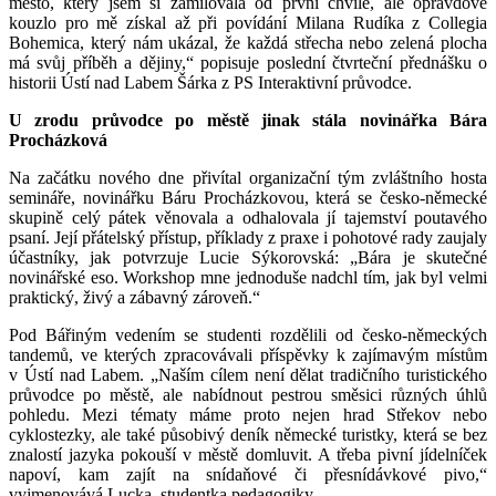
město, který jsem si zamilovala od první chvíle, ale opravdové
kouzlo pro mě získal až při povídání Milana Rudíka z Collegia
Bohemica, který nám ukázal, že každá střecha nebo zelená plocha
má svůj příběh a dějiny,“ popisuje poslední čtvrteční přednášku o
historii Ústí nad Labem Šárka z PS Interaktivní průvodce.
U zrodu průvodce po městě jinak stála novinářka Bára
Procházková
Na začátku nového dne přivítal organizační tým zvláštního hosta
semináře, novinářku Báru Procházkovou, která se česko-německé
skupině celý pátek věnovala a odhalovala jí tajemství poutavého
psaní. Její přátelský přístup, příklady z praxe i pohotové rady zaujaly
účastníky, jak potvrzuje Lucie Sýkorovská: „Bára je skutečné
novinářské eso. Workshop mne jednoduše nadchl tím, jak byl velmi
praktický, živý a zábavný zároveň.“
Pod Bářiným vedením se studenti rozdělili od česko-německých
tandemů, ve kterých zpracovávali příspěvky k zajímavým místům
v Ústí nad Labem. „Naším cílem není dělat tradičního turistického
průvodce po městě, ale nabídnout pestrou směsici různých úhlů
pohledu. Mezi tématy máme proto nejen hrad Střekov nebo
cyklostezky, ale také působivý deník německé turistky, která se bez
znalostí jazyka pokouší v městě domluvit. A třeba pivní jídelníček
napoví, kam zajít na snídaňové či přesnídávkové pivo,“
vyjmenovává Lucka, studentka pedagogiky.