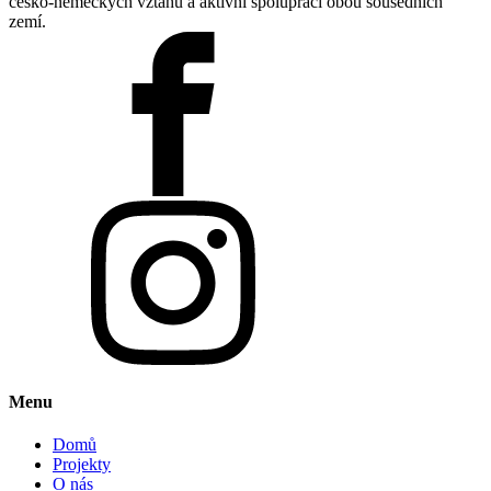
česko-německých vztahů a aktivní spolupráci obou sousedních
zemí.
Menu
Domů
Projekty
O nás