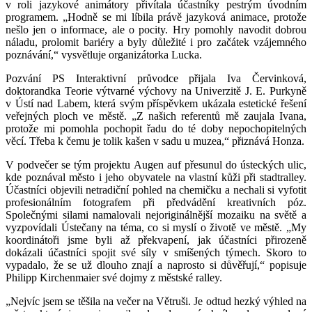
v roli jazykové animátory přivítala účastníky pestrým úvodním
programem. „Hodně se mi líbila právě jazyková animace, protože
nešlo jen o informace, ale o pocity. Hry pomohly navodit dobrou
náladu, prolomit bariéry a byly důležité i pro začátek vzájemného
poznávání,“ vysvětluje organizátorka Lucka.
Pozvání PS Interaktivní průvodce přijala Iva Červinková,
doktorandka Teorie výtvarné výchovy na Univerzitě J. E. Purkyně
v Ústí nad Labem, která svým příspěvkem ukázala estetické řešení
veřejných ploch ve městě. „Z našich referentů mě zaujala Ivana,
protože mi pomohla pochopit řadu do té doby nepochopitelných
věcí. Třeba k čemu je tolik kašen v sadu u muzea,“ přiznává Honza.
V podvečer se tým projektu Augen auf přesunul do ústeckých ulic,
kde poznával město i jeho obyvatele na vlastní kůži při stadtralley.
Účastníci objevili netradiční pohled na chemičku a nechali si vyfotit
profesionálním fotografem při předvádění kreativních póz.
Společnými silami namalovali nejoriginálnější mozaiku na světě a
vyzpovídali Ústečany na téma, co si myslí o životě ve městě. „My
koordinátoři jsme byli až překvapení, jak účastníci přirozeně
dokázali účastníci spojit své síly v smíšených týmech. Skoro to
vypadalo, že se už dlouho znají a naprosto si důvěřují,“ popisuje
Philipp Kirchenmaier své dojmy z městské ralley.
„Nejvíc jsem se těšila na večer na Větruši. Je odtud hezký výhled na