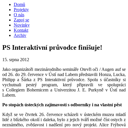
Domů
Projekty
O nás
Zapoj se
Novinky
Kontakt
Archiv
PS Interaktivní průvodce finišuje!
15. srpna 2012
Jako organizátoři mezinárodního semináře Otevři oči / Augen auf se
od 26. do 29. července v Ústí nad Labem představili Honza, Lucka,
Philipp a Šárka z PS Interaktivní průvodce. Spolu s účastníky si
vychutnali pestrý program, který připravili ve spolupráci
s Collegiem Bohemicem a Univerzitou J. E. Purkyně v Ústí nad
Labem.
Po stopách ústeckých zajímavostí s odborníky i na vlastní pěst
Když se ve čtvrtek 26. července scházeli v ústeckém muzea mladí
lidé z blízkého okolí i daleka, bylo z jejich tváří možné číst ostych z
neznámého, zvědavost i nadšení pro nový projekt. Alice Frýbová