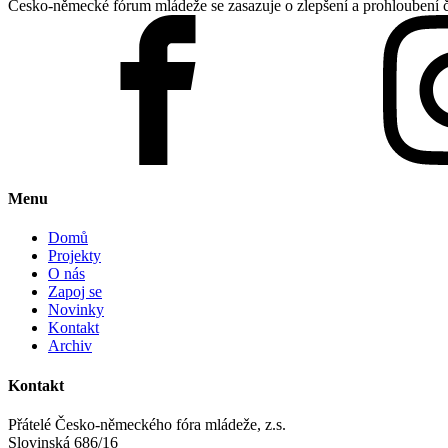
Česko-německé fórum mládeže se zasazuje o zlepšení a prohloubení 
Menu
Domů
Projekty
O nás
Zapoj se
Novinky
Kontakt
Archiv
Kontakt
Přátelé Česko-německého fóra mládeže, z.s.
Slovinská 686/16