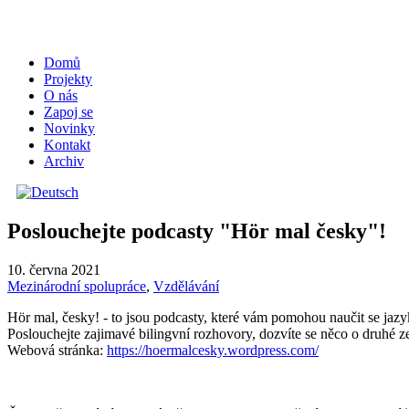
Domů
Projekty
O nás
Zapoj se
Novinky
Kontakt
Archiv
Poslouchejte podcasty "Hör mal česky"!
10. června 2021
Mezinárodní spolupráce
,
Vzdělávání
Hör mal, česky! - to jsou podcasty,
které vám pomohou naučit se jaz
Poslouchejte zajimavé bilingvní rozhovory,
dozvíte se něco o druhé z
Webová stránka:
https://hoermalcesky.wordpress.com/