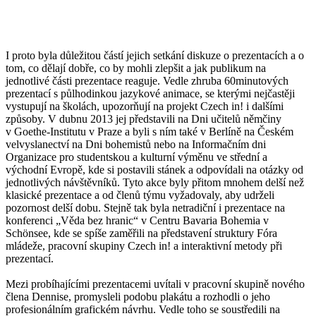
I proto byla důležitou částí jejich setkání diskuze o prezentacích a o
tom, co dělají dobře, co by mohli zlepšit a jak publikum na
jednotlivé části prezentace reaguje. Vedle zhruba 60minutových
prezentací s půlhodinkou jazykové animace, se kterými nejčastěji
vystupují na školách, upozorňují na projekt Czech in! i dalšími
způsoby. V dubnu 2013 jej představili na Dni učitelů němčiny
v Goethe-Institutu v Praze a byli s ním také v Berlíně na Českém
velvyslanectví na Dni bohemistů nebo na Informačním dni
Organizace pro studentskou a kulturní výměnu ve střední a
východní Evropě, kde si postavili stánek a odpovídali na otázky od
jednotlivých návštěvníků. Tyto akce byly přitom mnohem delší než
klasické prezentace a od členů týmu vyžadovaly, aby udrželi
pozornost delší dobu. Stejně tak byla netradiční i prezentace na
konferenci „Věda bez hranic“ v Centru Bavaria Bohemia v
Schönsee, kde se spíše zaměřili na představení struktury Fóra
mládeže, pracovní skupiny Czech in! a interaktivní metody při
prezentací.
Mezi probíhajícími prezentacemi uvítali v pracovní skupině nového
člena Dennise, promysleli podobu plakátu a rozhodli o jeho
profesionálním grafickém návrhu. Vedle toho se soustředili na