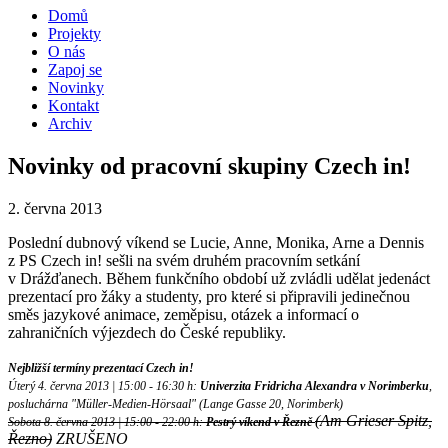
Domů
Projekty
O nás
Zapoj se
Novinky
Kontakt
Archiv
Novinky od pracovní skupiny Czech in!
2. června 2013
Poslední dubnový víkend se Lucie, Anne, Monika, Arne a Dennis
z PS Czech in! sešli na svém druhém pracovním setkání
v Drážďanech. Během funkčního období už zvládli udělat jedenáct
prezentací pro žáky a studenty, pro které si připravili jedinečnou
směs jazykové animace, zeměpisu, otázek a informací o
zahraničních výjezdech do České republiky.
Nejbližší termíny prezentací Czech in!
Úterý 4. června 2013 | 15:00 - 16:30 h:
Univerzita Fridricha Alexandra v Norimberku
,
posluchárna "Müller-Medien-Hörsaal" (Lange Gasse 20, Norimberk)
(Am Grieser Spitz,
Sobota 8. června 2013 | 15:00 - 22:00 h:
Pestrý víkend v Řezně
Řezno)
ZRUŠENO