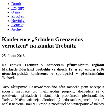
Domů
Projekty
O nás
Zapoj se
Novinky
Kontakt
Archiv
Konference „Schulen Grenzenlos
vernetzen“ na zámku Trebnitz
25. února 2016
Na zámku Trebnitz v německém příhraničním regionu
Märkisch-Oderland proběhla ve dnech 19. a 20. února 2016
německo-polská konference o spolupráci v přeshraničním
školství.
Jako zástupkyně Česko-německého fóra mládeže jsem načerpala
spoustu inspirace pro mezinárodní projekty, dozvěděla se o
pozitivních příkladech i aktuálních problémech přeshraničního
školství. K těm patří nejen dlouhodobý nedostatek zájemců, ale také
nárůst nacionalismu v Evropě a zhoršující se vnitropolitické nálady