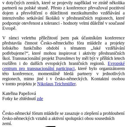
v dotyčných zemích, které se projevily například ve ztrátě několika
partnerů na polské straně. Přesto z konference převažoval pozitivní
dojem a přesvědčení o důležitosti mezikulturního vzdělávání a
intenzivního setkávání školáků v přeshraničních regionech, které
podporuje otevřenost a toleranci - hodnoty velmi důležité v současné
Evropě.
V rámci veletrhu příležitostí jsem pak účastníkům konference
představila činnost Česko-německého fóra mládeže a projekty
loňského funkčního období s tématem „Jaké vzdělávání
potřebujeme?“, které mohou inspirovat i aktivity přeshraničních
škol. Transnacionální projekt
Translimes
by měl být v příštích letech
rozšířen i do dalších evropských hraničních regionů.
Evropské
centrum pro transnacionální participaci
, které bylo organizátorem
této konference, momentálně hledá partnery v jednotlivých
regionech, mimo jiné i v česko-německých. Kontaktní osobou
v tomto projektu je
Nikolaus Teichmüller
.
Kateřina Papežová
Fotky ke zhlédnutí
zde
Česko-německé fórum mládeže se zasazuje o zlepšení a prohloubení
česko-německých vztahů a aktivní spolupráci obou sousedních
zemí.