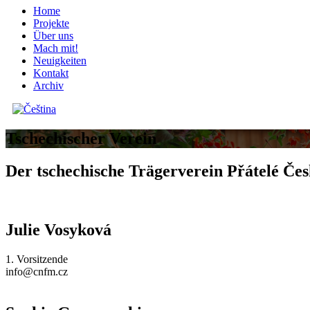
Home
Projekte
Über uns
Mach mit!
Neuigkeiten
Kontakt
Archiv
Tschechischer Verein
Der tschechische Trägerverein Přátelé Čes
Julie Vosyková
1. Vorsitzende
info@cnfm.cz