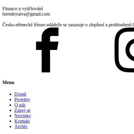
Finance a vyúčtování
brendovaiva@gmail.com
Česko-německé fórum mládeže se zasazuje o zlepšení a prohloubení 
Menu
Domů
Projekty
O nás
Zapoj se
Novinky
Kontakt
Archiv