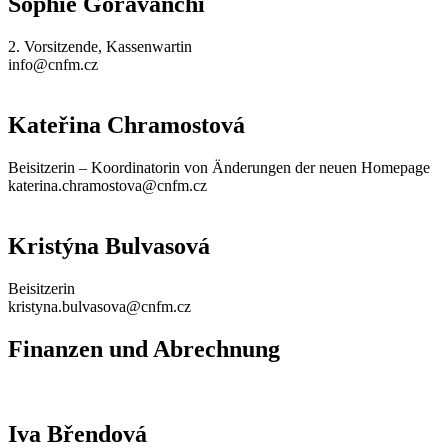
Sophie Goravanchi
2. Vorsitzende, Kassenwartin
info@cnfm.cz
Kateřina Chramostová
Beisitzerin – Koordinatorin von Änderungen der neuen Homepage
katerina.chramostova@cnfm.cz
Kristýna Bulvasová
Beisitzerin
kristyna.bulvasova@cnfm.cz
Finanzen und Abrechnung
Iva Břendová