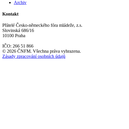
Archiv
Kontakt
Přátelé Česko-německého fóra mládeže, z.s.
Slovinská 686/16
10100 Praha
IČO: 266 51 866
©
2026
ČNFM. Všechna práva vyhrazena.
Zásady zpracování osobních údajů