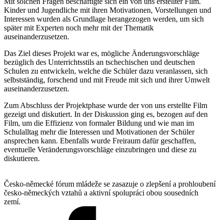
Mit solchen Fragen beschäftigte sich ein von uns erstellter Film.
Kinder und Jugendliche mit ihren Motivationen, Vorstellungen und
Interessen wurden als Grundlage herangezogen werden, um sich
später mit Experten noch mehr mit der Thematik
auseinanderzusetzen.
Das Ziel dieses Projekt war es, mögliche Änderungsvorschläge
bezüglich des Unterrichtsstils an tschechischen und deutschen
Schulen zu entwickeln, welche die Schüler dazu veranlassen, sich
selbstständig, forschend und mit Freude mit sich und ihrer Umwelt
auseinanderzusetzen.
Zum Abschluss der Projektphase wurde der von uns erstellte Film
gezeigt und diskutiert. In der Diskussion ging es, bezogen auf den
Film, um die Effizienz von formaler Bildung und wie man im
Schulalltag mehr die Interessen und Motivationen der Schüler
ansprechen kann. Ebenfalls wurde Freiraum dafür geschaffen,
eventuelle Veränderungsvorschläge einzubringen und diese zu
diskutieren.
Česko-německé fórum mládeže se zasazuje o zlepšení a prohloubení
česko-německých vztahů a aktivní spolupráci obou sousedních
zemí.