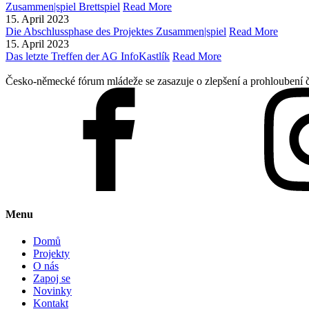
Zusammen|spiel Brettspiel
Read More
15. April 2023
Die Abschlussphase des Projektes Zusammen|spiel
Read More
15. April 2023
Das letzte Treffen der AG InfoKastlík
Read More
Česko-německé fórum mládeže se zasazuje o zlepšení a prohloubení 
Menu
Domů
Projekty
O nás
Zapoj se
Novinky
Kontakt