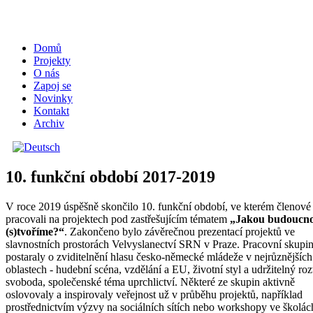
Domů
Projekty
O nás
Zapoj se
Novinky
Kontakt
Archiv
10. funkční období 2017-2019
V roce 2019 úspěšně skončilo 10. funkční období, ve kterém členové
pracovali na projektech pod zastřešujícím tématem
„Jakou budoucno
(s)tvoříme?“
. Zakončeno bylo závěrečnou prezentací projektů ve
slavnostních prostorách Velvyslanectví SRN v Praze. Pracovní skupin
postaraly o zviditelnění hlasu česko-německé mládeže v nejrůznějších
oblastech - hudební scéna, vzdělání a EU, životní styl a udržitelný roz
svoboda, společenské téma uprchlictví. Některé ze skupin aktivně
oslovovaly a inspirovaly veřejnost už v průběhu projektů, například
prostřednictvím výzvy na sociálních sítích nebo workshopy ve školác